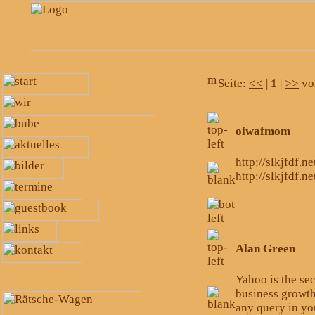
Seite:
<<
|
1
|
>>
vo
oiwafmom
http://slkjfdf.n
http://slkjfdf.ne
Alan Green
Yahoo is the se
business growth
any query in yo